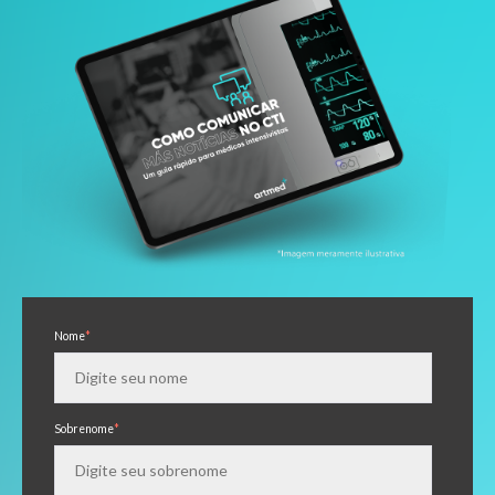
Nome
*
Sobrenome
*