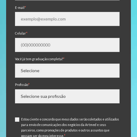
E-mail
*
Celular
*
Você já tem graduação completa?
*
Profissão
*
Pronto! Agora é só aceitar os termos.
Estou ciente e concordo que meus dados serão coletados e utilizados
para envio de comunicações dos negócios da Artmed e seus
parceiros, como promoções de produtos e outros assuntos que
possam ser do meu interesse.
*